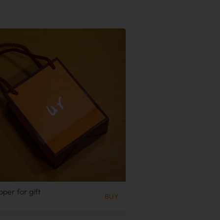
pper for gift
BUY