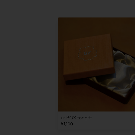
ur BOX for gift
¥1,100