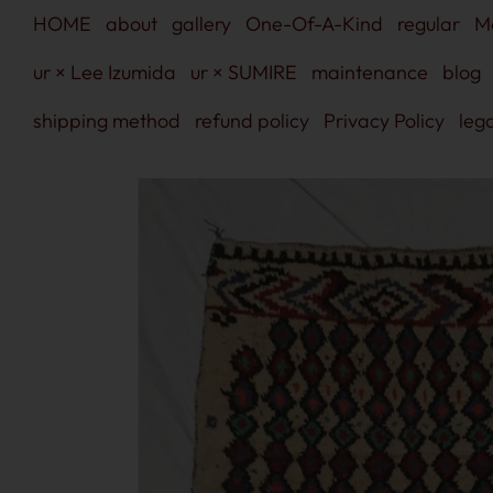
Skip
HOME
about
gallery
One-Of-A-Kind
regular
M
to
content
ur × Lee Izumida
ur × SUMIRE
maintenance
blog
shipping method
refund policy
Privacy Policy
lega