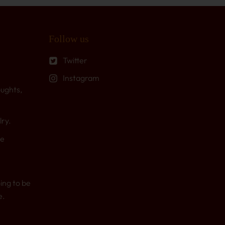
Follow us
Twitter
Instagram
oughts,
lry.
Be
ing to be
e.