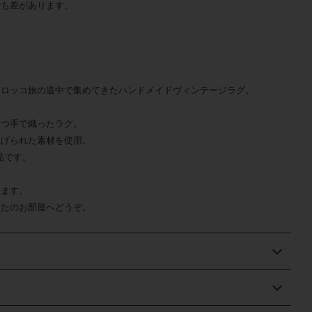
でも差があります。
モロッコ旅の道中で集めてきたハンドメイドヴィンテージラグ
。
とつ手で織ったラグ。
上げられた素材を使用。
品です。
ります。
なたのお部屋へどうぞ。