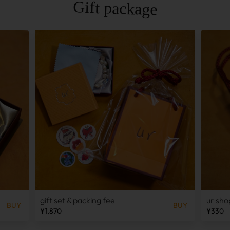
Gift package
gift set & packing fee
ur sho
BUY
BUY
¥1,870
¥330