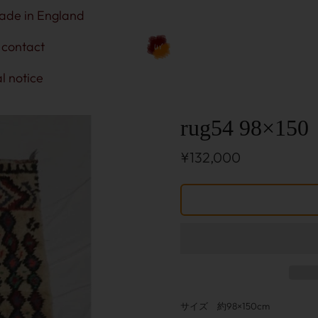
ade in England
contact
l notice
rug54 98×150
¥132,000
サイズ 約98×150cm