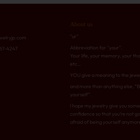
About us
"ur"
welryjp.com
Abbreviation for "your".
767-4247
Your life, your memory, your th
etc…
YOU give a meaning to the jewe
and more than anything else, “
yourself”.
I hope my jewelry give you some
confidence so that you’re not go
afraid of being yourself anymor