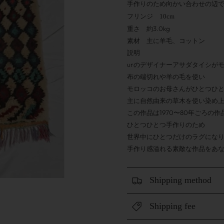
手作りのため向かい合わせの辺
フリンジ 10cm
重さ 約3.0
kg
素材 主に
羊毛、コットン
説明
urのデザイナーアサダタイシが
布の端切れや羊の毛を使い
モロッコのお母さんがひとつひ
主に自然由来の草木を使い染め
この作品は1970〜80年ごろの作
ひとつひとつ手作りのため
世界中にひとつだけのラグにな
手作り感溢れる素敵な作品をあ
Shipping method
Shipping fee