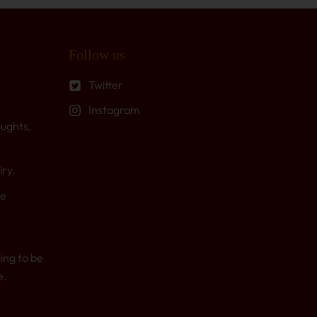
Follow us
Twitter
Instagram
oughts,
lry.
Be
ing to be
e.