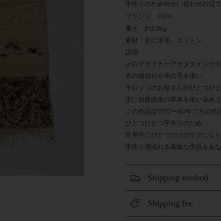
手作りのため向かい合わせの辺
フリンジ 10cm
重さ 約2.8
kg
素材 主に
羊毛、コットン
説明
urのデザイナーアサダタイシが
布の端切れや羊の毛を使い
モロッコのお母さんがひとつひ
主に自然由来の草木を使い染め
この作品は1970〜80年ごろの作
ひとつひとつ手作りのため
世界中にひとつだけのラグにな
手作り感溢れる素敵な作品をあ
Shipping method
Shipping fee