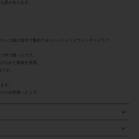
でも差があります。
モロッコ旅の道中で集めてきたハンドメイドヴィンテージラグ
。
とつ手で織ったラグ。
上げられた素材を使用。
品です。
ります。
なたのお部屋へどうぞ。