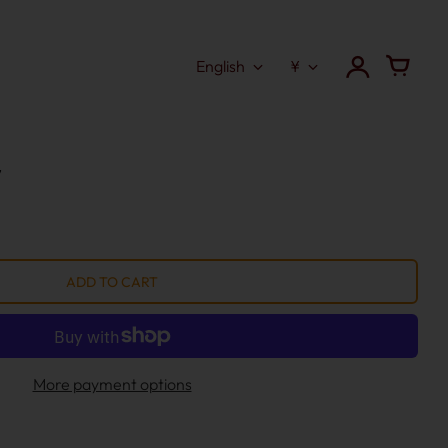
English
¥
7
More payment options