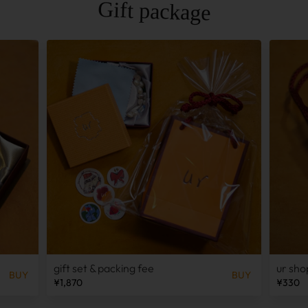
Gift package
gift set & packing fee
ur sho
BUY
BUY
¥1,870
¥330