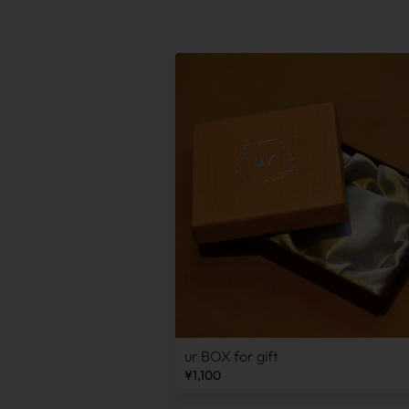
ur BOX for gift
¥1,100