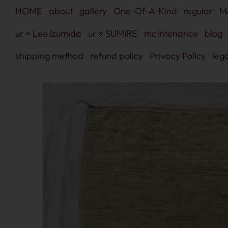
Skip
HOME
about
gallery
One-Of-A-Kind
regular
M
to
content
ur × Lee Izumida
ur × SUMIRE
maintenance
blog
shipping method
refund policy
Privacy Policy
lega