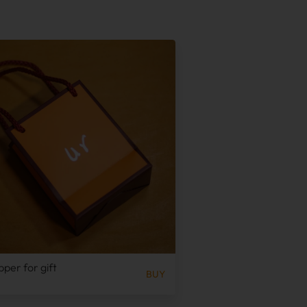
pper for gift
BUY