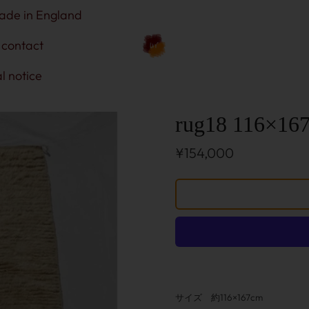
ade in England
contact
l notice
rug18 116×16
¥154,000
サイズ 約116×167cm